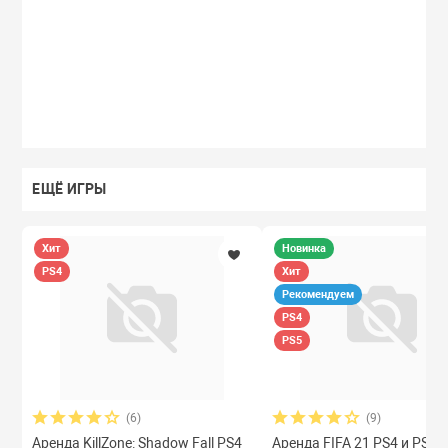
ЕЩЁ ИГРЫ
Хит
Новинка
PS4
Хит
Рекомендуем
PS4
PS5
(6)
(9)
Аренда KillZone: Shadow Fall PS4
Аренда FIFA 21 PS4 и PS5