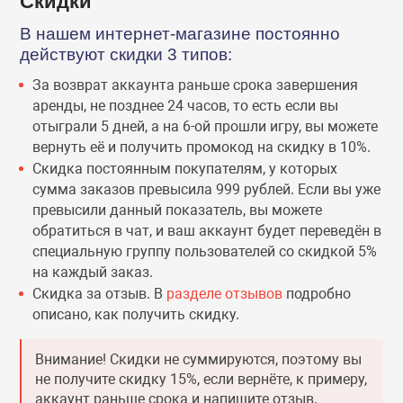
Скидки
рытым миром в аренду
В нашем интернет-магазине постоянно
Платформеры
Новинки
действуют скидки 3 типов:
етом в аренду на PS4 и
За возврат аккаунта раньше срока завершения
Предзаказы
Платформеры
аренды, не позднее 24 часов, то есть если вы
отыграли 5 дней, а на 6-ой прошли игру, вы можете
вернуть её и получить промокод на скидку в 10%.
Ролевые игры
Предзаказы
каунтов PS4
Скидка постоянным покупателям, у которых
сумма заказов превысила 999 рублей. Если вы уже
Спорт
Ролевые игры
превысили данный показатель, вы можете
обратиться в чат, и ваш аккаунт будет переведён в
специальную группу пользователей со скидкой 5%
Стратегии
Спорт
на каждый заказ.
Скидка за отзыв. В
разделе отзывов
подробно
описано, как получить скидку.
Триллеры
Стратегии
Внимание! Скидки не суммируются, поэтому вы
Шутеры
Шутеры
не получите скидку 15%, если вернёте, к примеру,
аккаунт раньше срока и напишите отзыв.