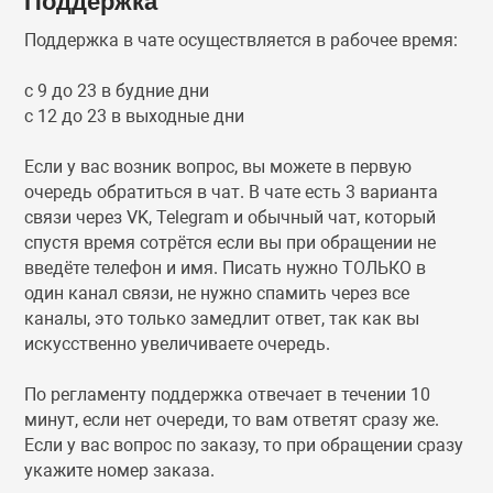
Поддержка
рытым миром в аренду
Поддержка в чате осуществляется в рабочее время:
Платформеры
Новинки
с 9 до 23 в будние дни
етом в аренду на PS4 и
с 12 до 23 в выходные дни
Предзаказы
Платформеры
Если у вас возник вопрос, вы можете в первую
Ролевые игры
Предзаказы
каунтов PS4
очередь обратиться в чат. В чате есть 3 варианта
связи через VK, Telegram и обычный чат, который
спустя время сотрётся если вы при обращении не
Спорт
Ролевые игры
введёте телефон и имя. Писать нужно ТОЛЬКО в
один канал связи, не нужно спамить через все
каналы, это только замедлит ответ, так как вы
Стратегии
Спорт
искусственно увеличиваете очередь.
Триллеры
Стратегии
По регламенту поддержка отвечает в течении 10
минут, если нет очереди, то вам ответят сразу же.
Если у вас вопрос по заказу, то при обращении сразу
Шутеры
Шутеры
укажите номер заказа.