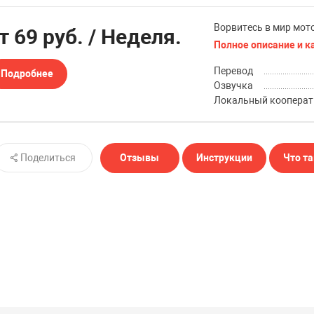
Ворвитесь в мир мото
от
69 руб.
/ Неделя.
Полное описание и к
Перевод
Подробнее
Озвучка
Локальный кооперат
Поделиться
Отзывы
Инструкции
Что та