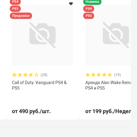
PS4
Новинка
PS5
PS4
Предзаказ
PS5
(28)
(19)
Call of Duty: Vanguard PS4 &
Аренда Alan Wake Remast
PS5
PS4 и PS5
от 490 руб./шт.
от 199 руб./Неделя.