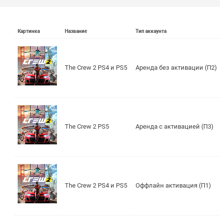
Картинка
Название
Тип аккаунта
The Crew 2 PS4 и PS5
Аренда без активации (П2)
The Crew 2 PS5
Аренда с активацией (П3)
The Crew 2 PS4 и PS5
Оффлайн активация (П1)