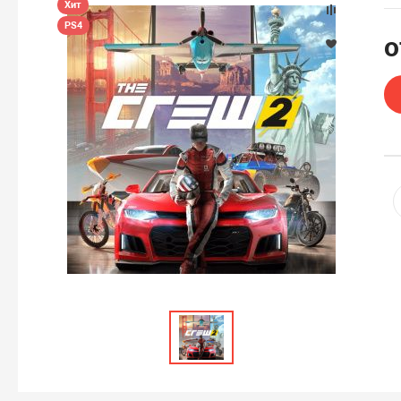
Хит
PS4