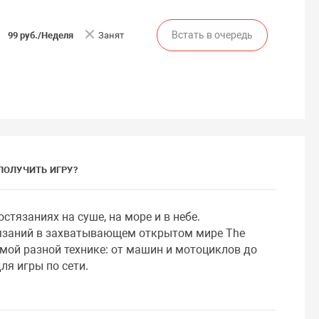
Встать в очередь
99 руб./Неделя
Занят
ПОЛУЧИТЬ ИГРУ?
стязаниях на суше, на море и в небе.
язаний в захватывающем открытом мире The
амой разной технике: от машин и мотоциклов до
ля игры по сети.