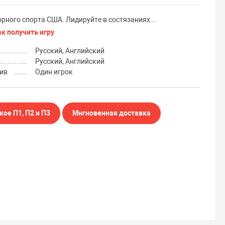
рного спорта США. Лидируйте в состязаниях...
ак получить игру
Русский, Английский
Русский, Английский
ив
Один игрок
кое П1, П2 и П3
Мнгновенная доставка