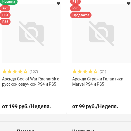
Новинка
PS4
Хит
PS5
PS4
Предзаказ
PS5
(107)
(21)
Аренда God of War Ragnarök с
Аренда Стражи Галактики
русской озвучкой PS4 и PS5
Marvel PS4 и PS5
от 199 руб./Неделя.
от 99 руб./Неделя.