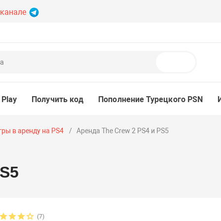
 канале
Поиск
 Play
Получить код
Пополнение Турецкого PSN
гры в аренду на PS4
Аренда The Crew 2 PS4 и PS5
PS5
(7)