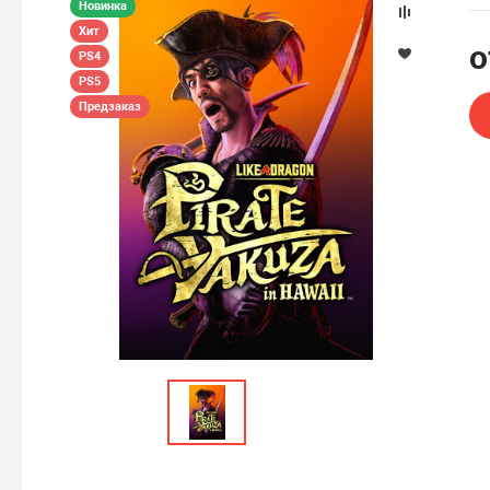
Новинка
Хит
PS4
PS5
Предзаказ