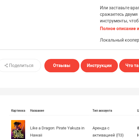
Или заставьте враг
сражаетесь двумя 
инструменты, чтоб
Полное описание и
Локальный коопе
Поделиться
Отзывы
Инструкции
Что та
Картинка
Название
Тип аккаунта
Like a Dragon: Pirate Yakuza in
Аренда с
Hawaii
активацией (П3)