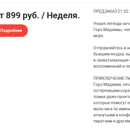
ПРЕДЗАКАЗ 21.02.
от
899 руб.
/ Неделя.
Новая легенда нач
Горо Мадзимы, чел
Подробнее
море.
Отправляйтесь в н
бывшим якудза, ны
в захватывающих с
воспоминаний и л
ПРИКЛЮЧЕНИЕ ПИР
Горо Мадзима, печ
потерпевшим кораб
помня даже своего
которые помогут е
мальчика по имени
втянутыми в конф
пиратами и другим