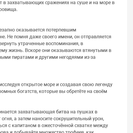
т в захватывающих сражениях на суше и на море в
кровища.
незапно оказывается потерпевшим
е. Не помня даже своего имени, он отправляется
 вернуть утраченные воспоминания, в
ему жизнь. Вскоре они оказываются втянутыми в
ыми пиратами и другими негодяями из-за
исследуя открытое море и создавая свою легенду
омных богатств, которые вы обретёте на своём
чинается захватывающая битва на пушках в
 огня, а затем наносите сокрушительный урон,
ться с капитаном в ожесточённой схватке между
ова и добывайте множество трофеев, как