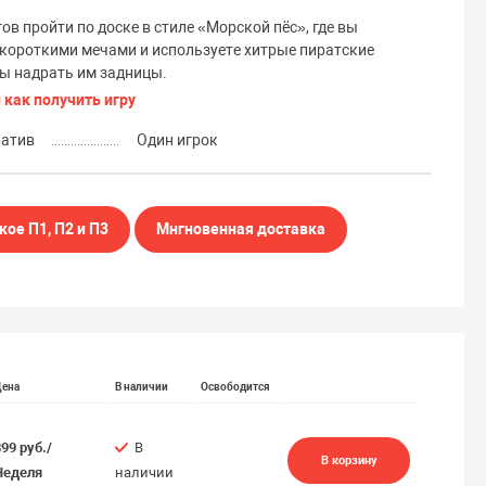
ов пройти по доске в стиле «Морской пёс», где вы
короткими мечами и используете хитрые пиратские
ы надрать им задницы.
 как получить игру
ратив
Один игрок
кое П1, П2 и П3
Мнгновенная доставка
Цена
В наличии
Освободится
899 руб./
В
В корзину
Неделя
наличии