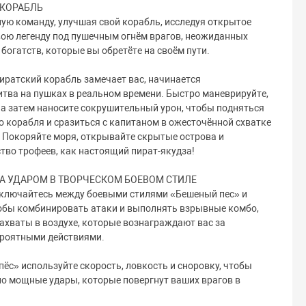
 КОРАБЛЬ
ую команду, улучшая свой корабль, исследуя открытое
вою легенду под пушечным огнём врагов, неожиданных
богатств, которые вы обретёте на своём пути.
иратский корабль замечает вас, начинается
ва на пушках в реальном времени. Быстро маневрируйте,
, а затем наносите сокрушительный урон, чтобы подняться
о корабля и сразиться с капитаном в ожесточённой схватке
 Покоряйте моря, открывайте скрытые острова и
во трофеев, как настоящий пират-якудза!
ЗА УДАРОМ В ТВОРЧЕСКОМ БОЕВОМ СТИЛЕ
ключайтесь между боевыми стилями «Бешеный пес» и
тобы комбинировать атаки и выполнять взрывные комбо,
ахваты в воздухе, которые вознаграждают вас за
ероятными действиями.
пёс» используйте скорость, ловкость и сноровку, чтобы
но мощные удары, которые повергнут ваших врагов в