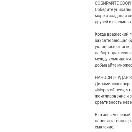
СОБИРАЙТЕ СВОЙ
Соберите уникальн
море и создавая с
друзей и огромных 
Когда вражеский п
захватывающая бит
уклоняясь от огня
на борт вражеског
между командами.
добывайте множест
НАНОСИТЕ УДАР 
Динамически пере
«Морской пес», ч
жонглирование и з
креативность нев
В стиле «Бешеный 
наносить точные, 
смятение.