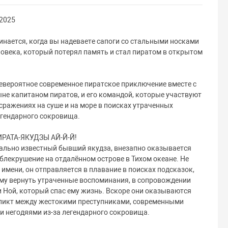
2025
инается, когда вы надеваете сапоги со стальными носками
овека, который потерял память и стал пиратом в открытом
евероятное современное пиратское приключение вместе с
не капитаном пиратов, и его командой, которые участвуют
ражениях на суше и на море в поисках утраченных
егендарного сокровища.
АТА-ЯКУДЗЫ АЙ-Й-Й!
ально известный бывший якудза, внезапно оказывается
лекрушение на отдалённом острове в Тихом океане. Не
 имени, он отправляется в плавание в поисках подсказок,
му вернуть утраченные воспоминания, в сопровождении
 Ной, который спас ему жизнь. Вскоре они оказываются
ликт между жестокими преступниками, современными
и негодяями из-за легендарного сокровища.