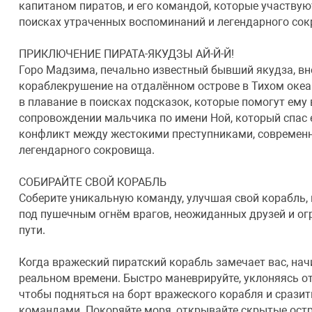
капитаном пиратов, и его командой, которые участвую
поисках утраченных воспоминаний и легендарного со
ПРИКЛЮЧЕНИЕ ПИРАТА-ЯКУДЗЫ АЙ-Й-Й!
Горо Мадзима, печально известный бывший якудза, в
кораблекрушение на отдалённом острове в Тихом океан
в плавание в поисках подсказок, которые помогут ему
сопровождении мальчика по имени Ной, который спас 
конфликт между жестокими преступниками, современн
легендарного сокровища.
СОБИРАЙТЕ СВОЙ КОРАБЛЬ
Соберите уникальную команду, улучшая свой корабль, 
под пушечным огнём врагов, неожиданных друзей и огр
пути.
Когда вражеский пиратский корабль замечает вас, на
реальном времени. Быстро маневрируйте, уклоняясь от
чтобы подняться на борт вражеского корабля и срази
командами. Покоряйте моря, открывайте скрытые остр