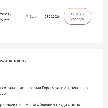
Встать в
799 руб./
Занят
05.05.2026
очередь
Неделя
ПОЛУЧИТЬ ИГРУ?
 со стальными носками Горо Мадзимы, человека,
оре.
приключение вместе с бывшим якудза, ныне