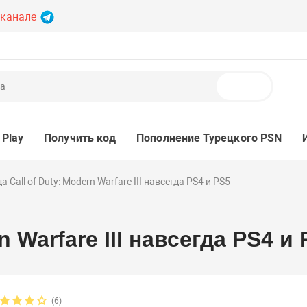
 канале
Поиск
 Play
Получить код
Пополнение Турецкого PSN
а Call of Duty: Modern Warfare III навсегда PS4 и PS5
n Warfare III навсегда PS4 и
(6)