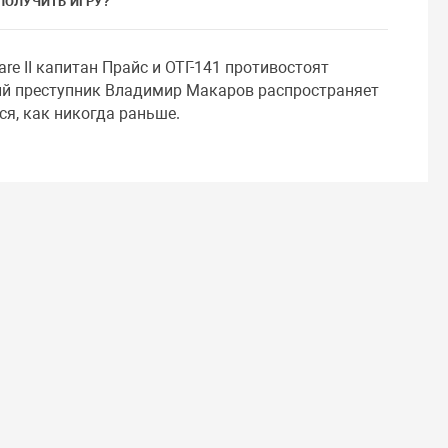
ПОЛУЧИТЬ ИГРУ?
re II капитан Прайс и ОТГ-141 противостоят
ый преступник Владимир Макаров распространяет
ся, как никогда раньше.