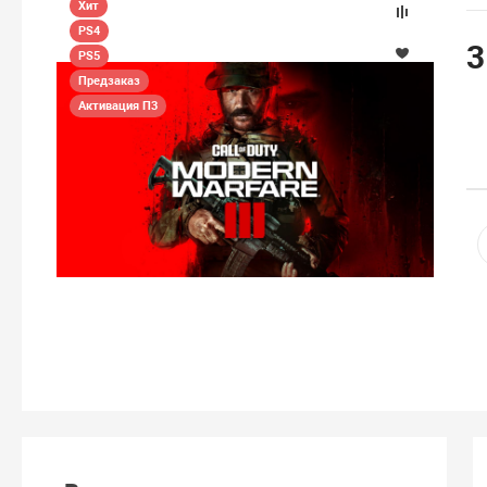
Хит
PS4
3
PS5
Предзаказ
Активация П3