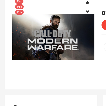
Хит
PS4
PS5