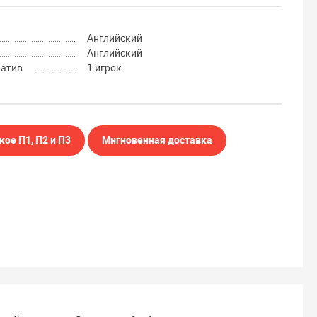
Английский
Английский
ратив
1 игрок
кое П1, П2 и П3
Мнгновенная доставка