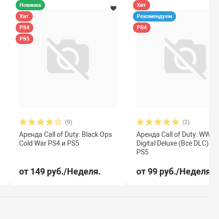
Новинка
Хит
Хит
Рекомендуем
PS4
PS4
PS5
(9)
(2)
Аренда Call of Duty: Black Ops
Аренда Call of Duty: WWII
Cold War PS4 и PS5
Digital Deluxe (Все DLC) PS
PS5
от 149 руб./Неделя.
от 99 руб./Неделя.