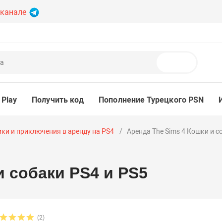
 канале
Поиск
 Play
Получить код
Пополнение Турецкого PSN
ки и приключения в аренду на PS4
Аренда The Sims 4 Кошки и с
и собаки PS4 и PS5
(2)