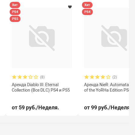
Хит
Хит
PS4
PS4
PS5
(8)
(2)
Аренда Diablo III: Eternal
Аренда NieR: Automata G
Collection (Все DLC) PS4 и PS5
of the YoRHa Edition PS4 
от 59 руб./Неделя.
от 99 руб./Неделя.