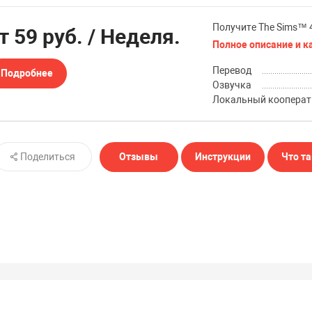
Получите The Sims™ 4 
от
59 руб.
/ Неделя.
Полное описание и к
Перевод
Подробнее
Озвучка
Локальный кооперат
Поделиться
Отзывы
Инструкции
Что та