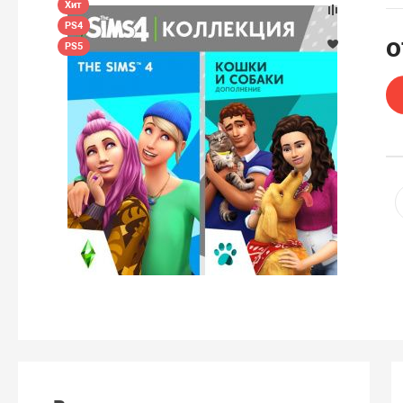
Хит
PS4
PS5