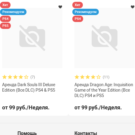
Хит
Хит
Рекомендуем
Рекомендуем
PS4
PS4
PS5
(7)
(11)
Аренда Dark Souls III Deluxe
Аренда Dragon Age: Inquisition
Edition (Все DLC) PS4 & PS5
Game of the Year Edition (Все
DLC) PS4 и PS5
от 99 руб./Неделя.
от 99 руб./Неделя.
Помощь
Контакты