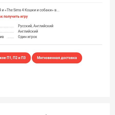
и «The Sims 4 Кошки и собаки» в...
ак получить игру
Русский, Английский
Английский
ив
Один игрок
кое П1, П2 и П3
Мнгновенная доставка