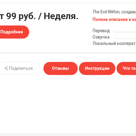
The Evil Within, созд
от
99 руб.
/ Неделя.
Полное описание и к
Перевод
Подробнее
Озвучка
Локальный кооперат
Поделиться
Отзывы
Инструкции
Что та