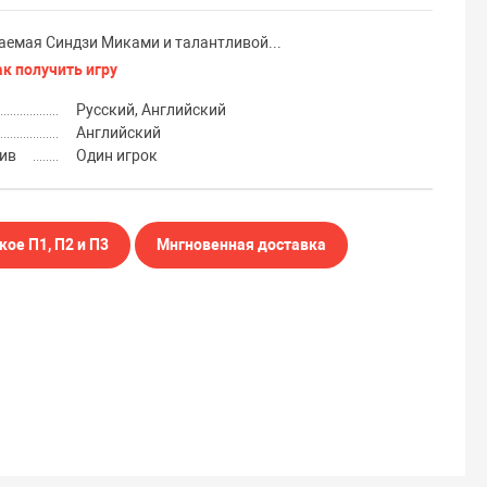
аваемая Синдзи Миками и талантливой...
ак получить игру
Русский, Английский
Английский
ив
Один игрок
кое П1, П2 и П3
Мнгновенная доставка