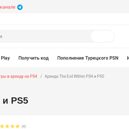
 канале
Поиск
 Play
Получить код
Пополнение Турецкого PSN
гры в аренду на PS4
Аренда The Evil Within PS4 и PS5
 и PS5
(4)