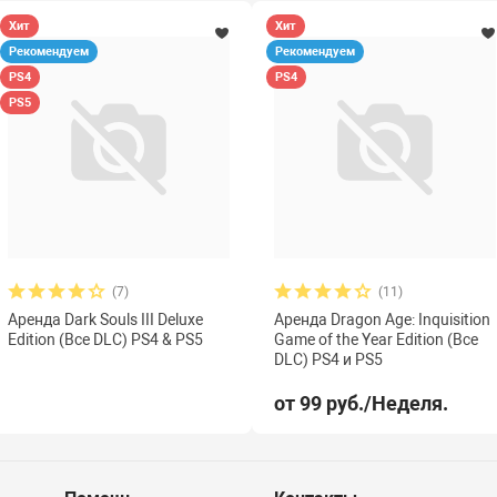
Хит
Хит
Рекомендуем
Рекомендуем
PS4
PS4
PS5
(7)
(11)
Аренда Dark Souls III Deluxe
Аренда Dragon Age: Inquisition
Edition (Все DLC) PS4 & PS5
Game of the Year Edition (Все
DLC) PS4 и PS5
от 99 руб./Неделя.