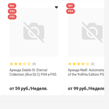
Хит
Хит
PS4
PS4
PS5
(8)
(2)
Аренда Diablo III: Eternal
Аренда NieR: Automata G
Collection (Все DLC) PS4 и PS5
of the YoRHa Edition PS4 
от 59 руб./Неделя.
от 99 руб./Неделя.