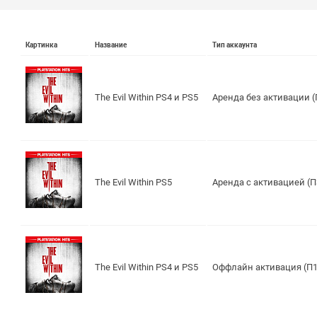
Картинка
Название
Тип аккаунта
The Evil Within PS4 и PS5
Аренда без активации (
The Evil Within PS5
Аренда с активацией (П
The Evil Within PS4 и PS5
Оффлайн активация (П1