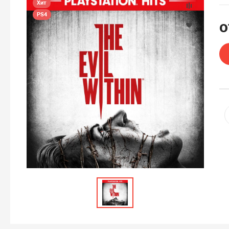
Хит
PS4