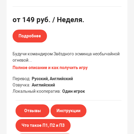
Эксклюзивы
Эксклюзивы
от
149 руб.
/ Неделя.
Подробнее
Будучи командиром Звёздного эсминца необычайной
огневой...
Полное описание и как получить игру
Перевод
Русский, Английский
Озвучка
Английский
Локальный кооператив
Один игрок
Отзывы
Инструкции
Что такое П1, П2 и П3