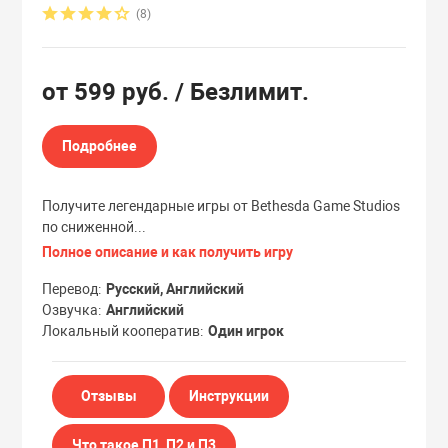
(8)
Эксклюзивы
Эксклюзивы
от
599 руб.
/ Безлимит.
Подробнее
Получите легендарные игры от Bethesda Game Studios
по сниженной...
Полное описание и как получить игру
Перевод
Русский, Английский
Озвучка
Английский
Локальный кооператив
Один игрок
Отзывы
Инструкции
Что такое П1, П2 и П3