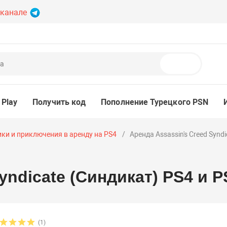
 канале
Поиск
 Play
Получить код
Пополнение Турецкого PSN
ки и приключения в аренду на PS4
Аренда Assassin's Creed Synd
yndicate (Синдикат) PS4 и P
(1)