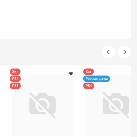
Хит
Хит
PS4
Рекомендуем
PS5
PS4