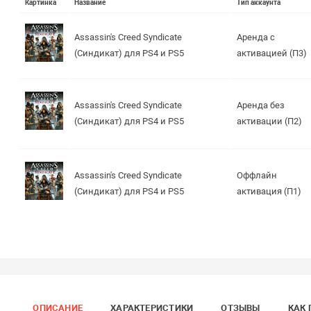
Картинка
Название
Тип аккаунта
Assassin's Creed Syndicate
Аренда с
(Синдикат) для PS4 и PS5
активацией (П3)
Assassin's Creed Syndicate
Аренда без
(Синдикат) для PS4 и PS5
активации (П2)
Assassin's Creed Syndicate
Оффлайн
(Синдикат) для PS4 и PS5
активация (П1)
ОПИСАНИЕ
ХАРАКТЕРИСТИКИ
ОТЗЫВЫ
КАК 