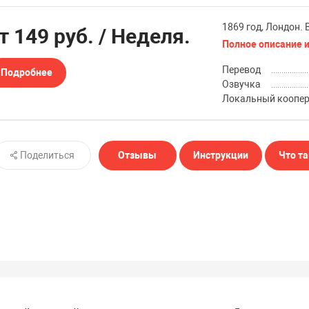
1869 год, Лондон. 
от
149 руб.
/ Неделя.
Полное описание и
Перевод
Подробнее
Озвучка
Локальный коопе
Поделиться
Отзывы
Инструкции
Что та