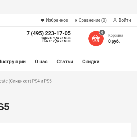
Избранное
Сравнение
(0)
Войти
7 (495) 223-17-05
0
Корзина
Будни С 9 до 23 МСК
0 руб.
Вых с 12 до 23 МСК
Инструкции
О нас
Статьи
Скидки
...
icate (Синдикат) PS4 и PS5
S5