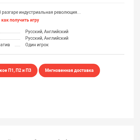
В разгаре индустриальная революция...
 как получить игру
Русский, Английский
Русский, Английский
ратив
Один игрок
кое П1, П2 и П3
Мнгновенная доставка