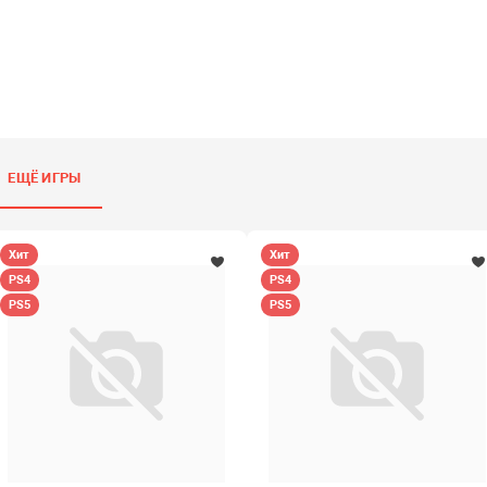
ЕЩЁ ИГРЫ
Хит
Хит
PS4
PS4
PS5
PS5