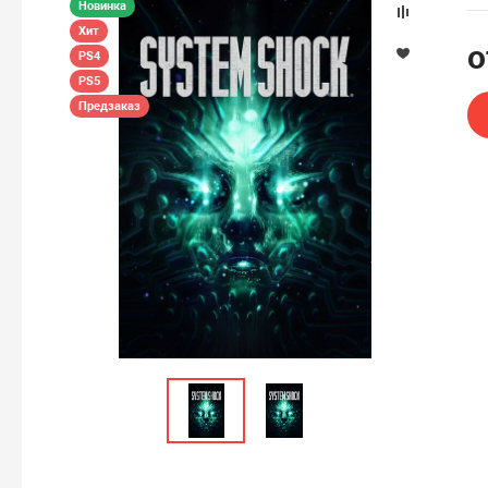
Новинка
Хит
PS4
PS5
Предзаказ