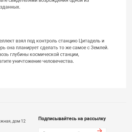
ньте свидетелями возрождения одной из
озданных.
еллект взял под контроль станцию Цитадель и
рь она планирует сделать то же самое с Землей.
возь глубины космической станции,
тите уничтожение человечества.
Подписывайтесь на рассылку
жная, дом 12