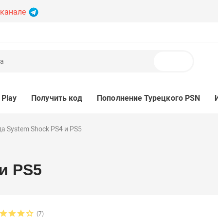
 канале
Поиск
 Play
Получить код
Пополнение Турецкого PSN
а System Shock PS4 и PS5
и PS5
(7)