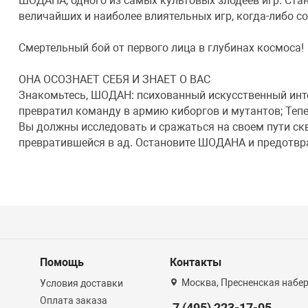
ШОДАНА, одного из самых культовых злодеев игр. Ста
величайших и наиболее влиятельных игр, когда-либо с
Смертельный бой от первого лица в глубинах космоса!
ОНА ОСОЗНАЕТ СЕБЯ И ЗНАЕТ О ВАС
Знакомьтесь, ШОДАН: психованный искусственный инт
превратил команду в армию киборгов и мутантов; Тепе
Вы должны исследовать и сражаться на своем пути ск
превратившейся в ад. Остановите ШОДАНА и предотвра
Помощь
Контакты
Москва, Пресненская набер
Условия доставки
Оплата заказа
7 (495) 223-17-05