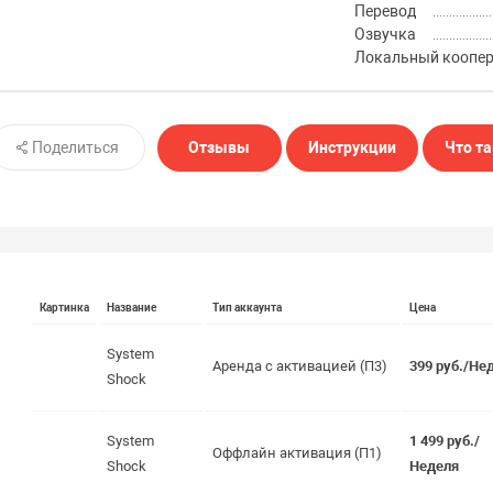
Перевод
Озвучка
Локальный коопе
Поделиться
Отзывы
Инструкции
Что та
Картинка
Название
Тип аккаунта
Цена
System
Аренда с активацией (П3)
399 руб./Не
Shock
System
1 499 руб./
Оффлайн активация (П1)
Shock
Неделя