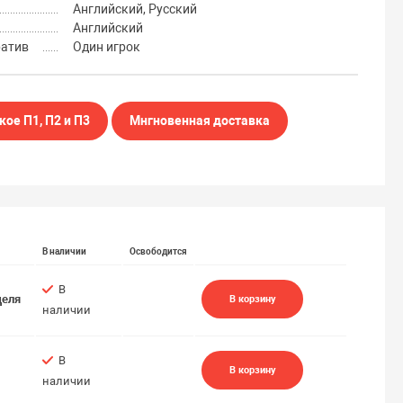
Английский, Русский
Английский
ратив
Один игрок
кое П1, П2 и П3
Мнгновенная доставка
В наличии
Освободится
В
деля
В корзину
наличии
В
В корзину
наличии