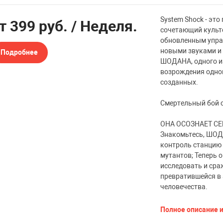
System Shock - эт
от
399 руб.
/ Неделя.
сочетающий культо
обновленным упра
новыми звуками и 
Подробнее
ШОДАНА, одного из
возрождения одной
созданных.
Смертельный бой о
ОНА ОСОЗНАЕТ СЕБ
Знакомьтесь, ШОД
контроль станцию 
мутантов; Теперь 
исследовать и сра
превратившейся в
человечества.
Полное описание и