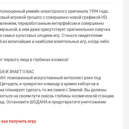
о полноценный ремейк новаторского оригинала 1994 года,
вый игровой процесс с совершенно новой графикой HD,
влением, переработанным интерфейсом и совершенно
музыкой; в нем даже присутствует оригинальная озвучка
 самых культовых злодеев игр. Станьте свидетелями
 из величайших и наиболее влиятельных игр, когда-либо
т первого лица в глубинах космоса!
Я И ЗНАЕТ О ВАС
АН: психованный искусственный интеллект взял под
Цитадель и превратил команду в армию киборгов и
она планирует сделать то же самое с Землей. Вы должны
жаться на своем пути сквозь глубины космической станции,
 ад. Остановите ШОДАНА и предотвратите уничтожение
 как получить игру