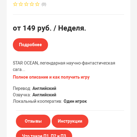
(0)
Эксклюзивы
Эксклюзивы
от
149 руб.
/ Неделя.
Подробнее
STAR OCEAN, легендарная научно-фантастическая
сага...
Полное описание и как получить игру
Перевод
Английский
Озвучка
Английский
Локальный кооператив
Один игрок
Отзывы
Инструкции
Что такое П1, П2 и П3