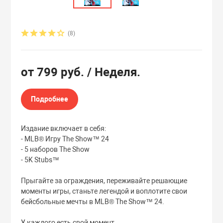
Эксклюзивы
Эксклюзивы
(8)
от
799 руб.
/ Неделя.
Подробнее
Издание включает в себя:
- MLB® Игру The Show™ 24
- 5 наборов The Show
- 5K Stubs™
Прыгайте за ограждения, переживайте решающие
моменты игры, станьте легендой и воплотите свои
бейсбольные мечты в MLB® The Show™ 24.
У каждого есть свой момент.