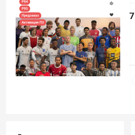
PS4
PS5
7
Предзаказ
Активация П3