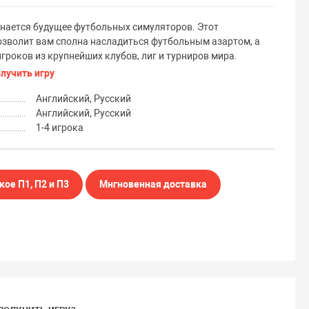
нается будущее футбольных симуляторов. Этот
зволит вам сполна насладиться футбольным азартом, а
гроков из крупнейших клубов, лиг и турниров мира.
олучить игру
Английский, Русский
Английский, Русский
1-4 игрока
кое П1, П2 и П3
Мнгновенная доставка