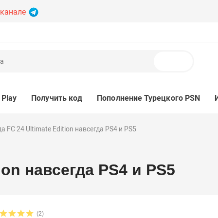
 канале
Поиск
 Play
Получить код
Пополнение Турецкого PSN
а FC 24 Ultimate Edition навсегда PS4 и PS5
ion навсегда PS4 и PS5
(2)