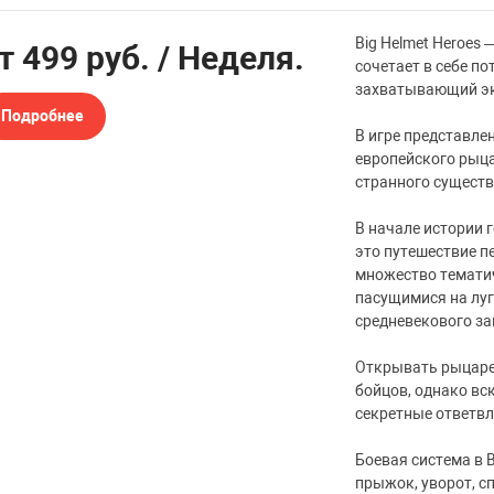
Big Helmet Heroes
от
499 руб.
/ Неделя.
сочетает в себе 
захватывающий э
Подробнее
В игре представле
европейского рыца
странного существ
В начале истории 
это путешествие п
множество тематич
пасущимися на луг
средневекового за
Открывать рыцарей
бойцов, однако вс
секретные ответвл
Боевая система в B
прыжок, уворот, с