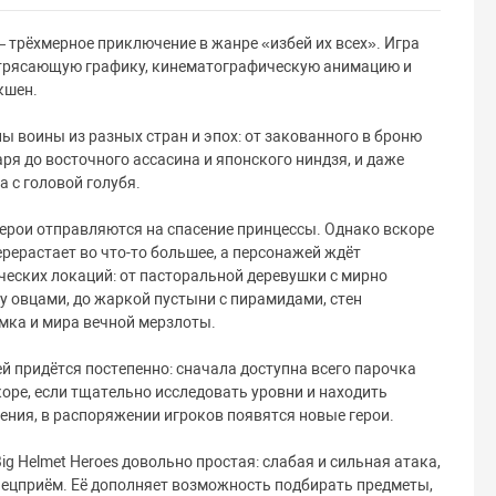
 — трёхмерное приключение в жанре «избей их всех». Игра
потрясающую графику, кинематографическую анимацию и
кшен.
ны воины из разных стран и эпох: от закованного в броню
ря до восточного ассасина и японского ниндзя, и даже
а с головой голубя.
герои отправляются на спасение принцессы. Однако вскоре
ерерастает во что-то большее, а персонажей ждёт
еских локаций: от пасторальной деревушки с мирно
у овцами, до жаркой пустыни с пирамидами, стен
мка и мира вечной мерзлоты.
 придётся постепенно: сначала доступна всего парочка
коре, если тщательно исследовать уровни и находить
ения, в распоряжении игроков появятся новые герои.
ig Helmet Heroes довольно простая: слабая и сильная атака,
пецприём. Её дополняет возможность подбирать предметы,