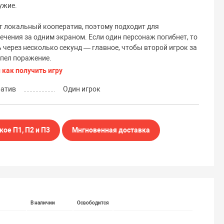
ужие.
 локальный кооператив, поэтому подходит для
ечения за одним экраном. Если один персонаж погибнет, то
 через несколько секунд — главное, чтобы второй игрок за
рпел поражение.
 как получить игру
ратив
Один игрок
кое П1, П2 и П3
Мнгновенная доставка
В наличии
Освободится