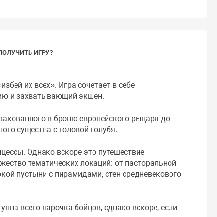
ПОЛУЧИТЬ ИГРУ?
избей их всех». Игра сочетает в себе
ию и захватывающий экшен.
т закованного в броню европейского рыцаря до
ного существа с головой голубя.
нцессы. Однако вскоре это путешествие
ожество тематических локаций: от пасторальной
ркой пустыни с пирамидами, стен средневекового
упна всего парочка бойцов, однако вскоре, если