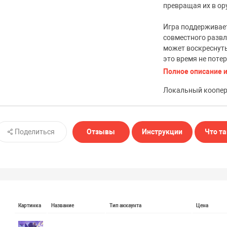
превращая их в ор
Игра поддерживает
совместного развл
может воскреснуть
это время не поте
Полное описание и
Локальный коопе
Поделиться
Отзывы
Инструкции
Что та
Картинка
Название
Тип аккаунта
Цена