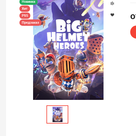
Новинка
Хит
PS5
Предзаказ